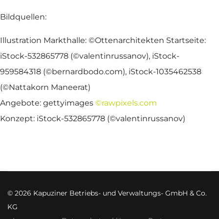
Bildquellen:
Illustration Markthalle: ©Ottenarchitekten Startseite:
iStock-532865778 (©valentinrussanov), iStock-
959584318 (©bernardbodo.com), iStock-1035462538
(©Nattakorn Maneerat)
Angebote: gettyimages
©rawpixels.com
Konzept: iStock-532865778 (©valentinrussanov)
© 2026 Kapuziner Betriebs- und Verwaltungs- GmbH & Co.
KG