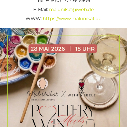
Tel: +49 (0) 177 4645506
E-Mail:
malunikat@web.de
WWW:
https://www.malunikat.de