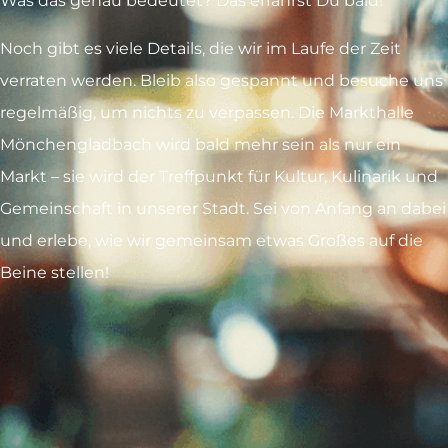
Was das genau bedeutet? Das erfährst Du bald!
Noch gibt es viele Details, die wir im Laufe der Zeit
verraten werden. Bleib also gespannt und besuche uns
regelmäßig, um nichts zu verpassen. Die Markthalle
Mönchengladbach wird bald mehr sein als nur ein
Markt – sie wird der Treffpunkt für Kultur, Kulinarik und
Gemeinschaft in unserer Stadt. Sei von Anfang an dabei
und erlebe, wie wir gemeinsam etwas Großes auf die
Beine stellen!